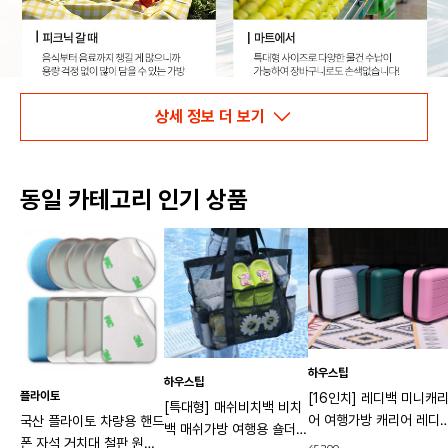
상세 정보 더 보기
동일 카테고리 인기 상품
하우스팁
하우스팁
플라이토
[16인치] 레디백 미니캐
[특대형] 매쉬비치백 비치
어 여행가방 캐리어 레디
국산 플라이토 차량용 핸드
백 매쉬가방 여행용 숄더백
기내용가방
폰 자석 거치대 철판 원형