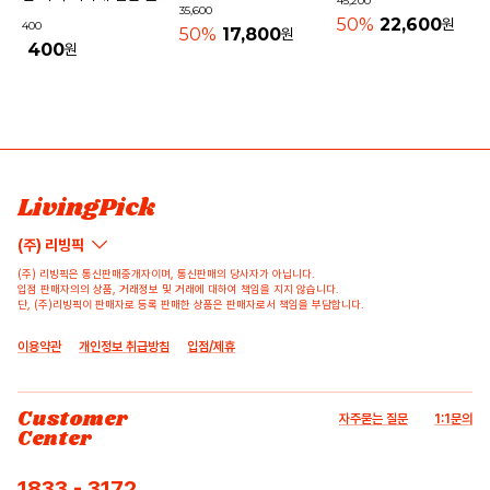
45,200
물놀이가방 수영가방 물빠
35,600
사각 40mm
50%
22,600
원
400
지는가방
50%
17,800
원
400
원
상품 고시 정보
리뷰쓰기
문의하기
배송/반품/교환/환불정보
등록된 리뷰가 없습니다.
등록된 문의가 없습니다.
LivingPick
(주) 리빙픽
(주) 리빙픽은 통신판매중개자이며, 통신판매의 당사자가 아닙니다.
입점 판매자의의 상품, 거래정보 및 거래에 대하여 책임을 지지 않습니다.
단, (주)리빙픽이 판매자로 등록 판매한 상품은 판매자로서 책임을 부담합니다.
이용약관
개인정보 취급방침
입점/제휴
Customer
자주묻는 질문
1:1문의
Center
1833 - 3172