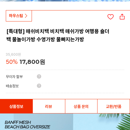
하우스팁
[특대형] 매쉬비치백 비치백 매쉬가방 여행용 숄더
백 물놀이가방 수영가방 물빠지는가방
35,600원
50
%
17,800원
무이자 할부
배송정보
상품정보
리뷰
상품 문의
교환/반품