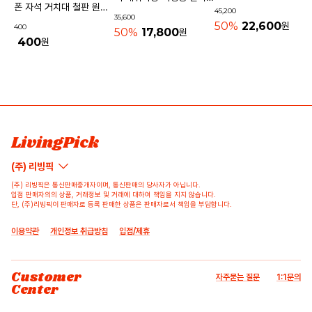
기내용가방
폰 자석 거치대 철판 원형
45,200
물놀이가방 수영가방 물빠
35,600
사각 40mm
50%
22,600
원
400
지는가방
50%
17,800
원
400
원
상품 고시 정보
리뷰쓰기
문의하기
배송/반품/교환/환불정보
등록된 리뷰가 없습니다.
등록된 문의가 없습니다.
LivingPick
(주) 리빙픽
(주) 리빙픽은 통신판매중개자이며, 통신판매의 당사자가 아닙니다.
입점 판매자의의 상품, 거래정보 및 거래에 대하여 책임을 지지 않습니다.
단, (주)리빙픽이 판매자로 등록 판매한 상품은 판매자로서 책임을 부담합니다.
이용약관
개인정보 취급방침
입점/제휴
Customer
자주묻는 질문
1:1문의
Center