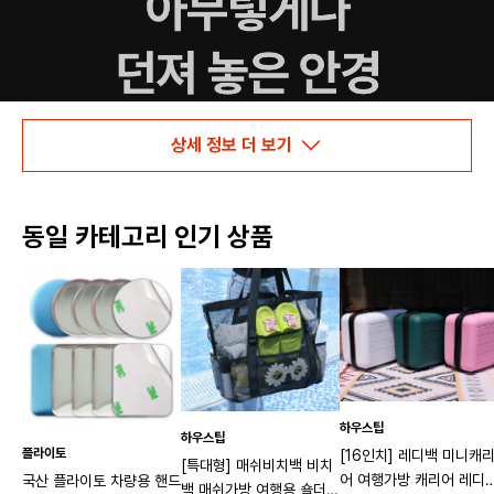
상세 정보 더 보기
동일 카테고리 인기 상품
하우스팁
하우스팁
플라이토
[16인치] 레디백 미니캐
[특대형] 매쉬비치백 비치
어 여행가방 캐리어 레디
국산 플라이토 차량용 핸드
백 매쉬가방 여행용 숄더백