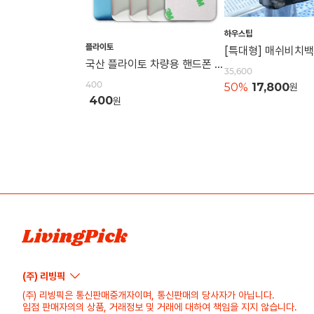
하우스팁
플라이토
국산 플라이토 차량용 핸드폰 자석 거치대 철판 원형 사각 40mm
35,600
400
50%
17,800
원
400
원
LivingPick
(주) 리빙픽
(주) 리빙픽은 통신판매중개자이며, 통신판매의 당사자가 아닙니다.
입점 판매자의의 상품, 거래정보 및 거래에 대하여 책임을 지지 않습니다.