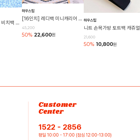
하우스팁
[16인치] 레디백 미니캐리어 여행가방 캐리어 레디백 기내용가방
하우스팁
[특대형] 매쉬비치백 비치백 매쉬가방 여행용 숄더백 물놀이가방 수영가방 물빠지는가방
45,200
50%
22,600
원
21,600
50%
10,800
원
Customer
Center
1522 - 2856
평일 10:00 - 17:00 (점심 12:00-13:00)