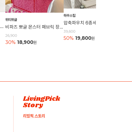
하우스팁
위티위글
하우스
압축파우치 6종세트 캐리어파우치 정리백 의류보관 압축백 이너백 정리용품보관
니트 손목가방 토트백 캐쥬얼가방 니트백 묶는가방 데일리백 손가방 캔버스백 에코백
비파즈 뽀글 몬스터 패브릭 장난감 수납함 보관함
39,600
26,900
21,60
50%
19,800
원
30%
18,900
원
50%
LivingPick
Story
리빙픽 스토리