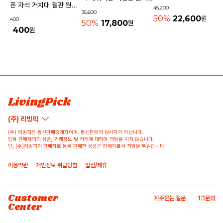
기내용가방
폰 자석 거치대 철판 원형
45,200
물놀이가방 수영가방 물빠
35,600
사각 40mm
50%
22,600
원
400
지는가방
50%
17,800
원
400
원
상품 고시 정보
리뷰쓰기
문의하기
배송/반품/교환/환불정보
등록된 리뷰가 없습니다.
등록된 문의가 없습니다.
LivingPick
(주) 리빙픽
(주) 리빙픽은 통신판매중개자이며, 통신판매의 당사자가 아닙니다.
입점 판매자의의 상품, 거래정보 및 거래에 대하여 책임을 지지 않습니다.
단, (주)리빙픽이 판매자로 등록 판매한 상품은 판매자로서 책임을 부담합니다.
이용약관
개인정보 취급방침
입점/제휴
Customer
자주묻는 질문
1:1문의
Center