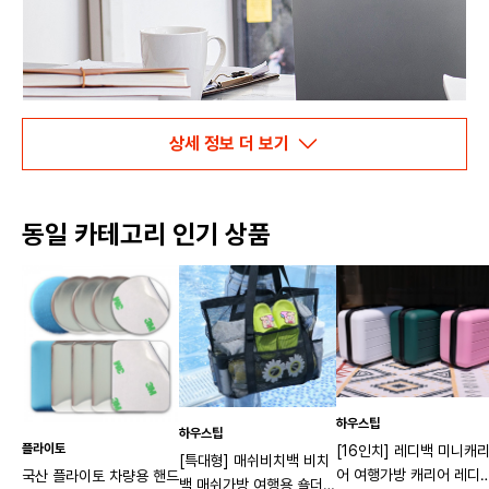
상세 정보 더 보기
동일 카테고리 인기 상품
하우스팁
하우스팁
플라이토
[16인치] 레디백 미니캐
[특대형] 매쉬비치백 비치
어 여행가방 캐리어 레디
국산 플라이토 차량용 핸드
백 매쉬가방 여행용 숄더백