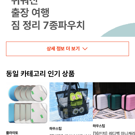
상세 정보 더 보기
동일 카테고리 인기 상품
하우스팁
하우스팁
플라이토
[16인치] 레디백 미니캐