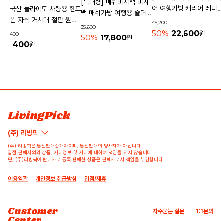
[특대형] 매쉬비치백 비치
어 여행가방 캐리어 레디
국산 플라이토 차량용 핸드
백 매쉬가방 여행용 숄더백
기내용가방
폰 자석 거치대 철판 원형
45,200
물놀이가방 수영가방 물빠
35,600
사각 40mm
50%
22,600
원
400
지는가방
50%
17,800
원
400
원
상품 고시 정보
리뷰쓰기
문의하기
배송/반품/교환/환불정보
등록된 리뷰가 없습니다.
등록된 문의가 없습니다.
LivingPick
(주) 리빙픽
(주) 리빙픽은 통신판매중개자이며, 통신판매의 당사자가 아닙니다.
입점 판매자의의 상품, 거래정보 및 거래에 대하여 책임을 지지 않습니다.
단, (주)리빙픽이 판매자로 등록 판매한 상품은 판매자로서 책임을 부담합니다.
이용약관
개인정보 취급방침
입점/제휴
Customer
자주묻는 질문
1:1문의
Center