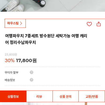
하우스팁
여행파우치 7종세트 방수원단 세탁가능 여행 캐리
어 정리수납파우치
25,600원
30
%
17,800원
무이자 할부
배송정보
상품정보
리뷰
상품 문의
교환/반품