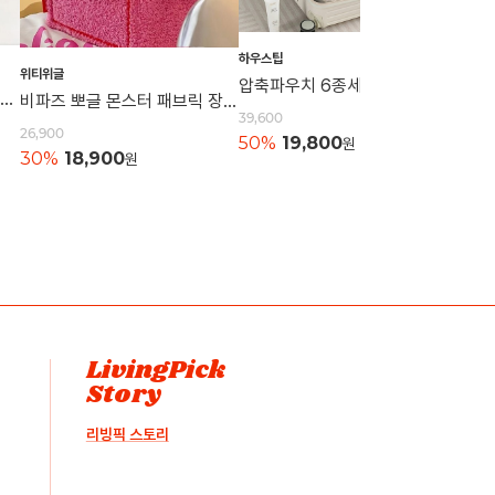
하우스팁
위티위글
하우스
압축파우치 6종세트 캐리어파우치 정리백 의류보관 압축백 이너백 정리용품보관
니트 손목가방 토트백 캐쥬얼가방 니트백 묶는가방 데일리백 손가방 캔버스백 에코백
비파즈 뽀글 몬스터 패브릭 장난감 수납함 보관함
39,600
26,900
21,60
50%
19,800
원
30%
18,900
원
50%
LivingPick
Story
리빙픽 스토리