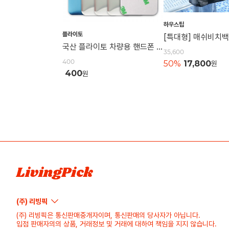
하우스팁
플라이토
국산 플라이토 차량용 핸드폰 자석 거치대 철판 원형 사각 40mm
35,600
400
50%
17,800
원
400
원
LivingPick
(주) 리빙픽
(주) 리빙픽은 통신판매중개자이며, 통신판매의 당사자가 아닙니다.
입점 판매자의의 상품, 거래정보 및 거래에 대하여 책임을 지지 않습니다.