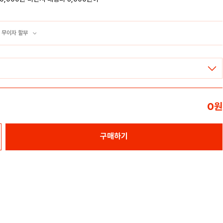
 무이자 할부
0
원
구매하기