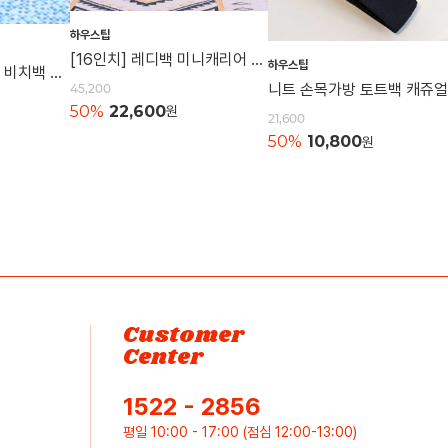
하우스팁
[16인치] 레디백 미니캐리어 여행가방 캐리어 레디백 기내용가방
하우스팁
[특대형] 매쉬비치백 비치백 매쉬가방 여행용 숄더백 물놀이가방 수영가방 물빠지는가방
45,200
50%
22,600
원
21,600
50%
10,800
원
Customer
Center
1522 - 2856
평일 10:00 - 17:00 (점심 12:00-13:00)