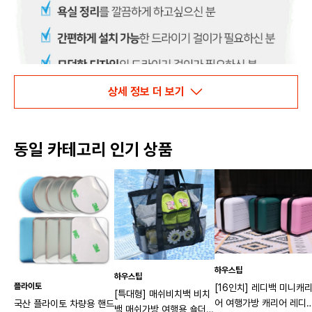
상세 정보 더 보기
동일 카테고리 인기 상품
하우스팁
하우스팁
플라이토
[16인치] 레디백 미니캐
[특대형] 매쉬비치백 비치
어 여행가방 캐리어 레디
국산 플라이토 차량용 핸드
백 매쉬가방 여행용 숄더백