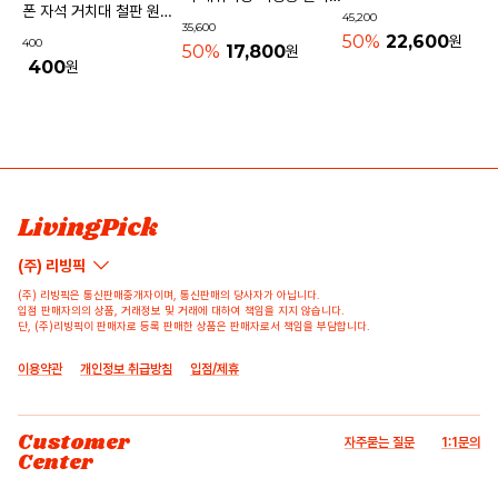
기내용가방
폰 자석 거치대 철판 원형
45,200
물놀이가방 수영가방 물빠
35,600
사각 40mm
50%
22,600
원
400
지는가방
50%
17,800
원
400
원
상품 고시 정보
리뷰쓰기
문의하기
배송/반품/교환/환불정보
등록된 리뷰가 없습니다.
등록된 문의가 없습니다.
LivingPick
(주) 리빙픽
(주) 리빙픽은 통신판매중개자이며, 통신판매의 당사자가 아닙니다.
입점 판매자의의 상품, 거래정보 및 거래에 대하여 책임을 지지 않습니다.
단, (주)리빙픽이 판매자로 등록 판매한 상품은 판매자로서 책임을 부담합니다.
이용약관
개인정보 취급방침
입점/제휴
Customer
자주묻는 질문
1:1문의
Center