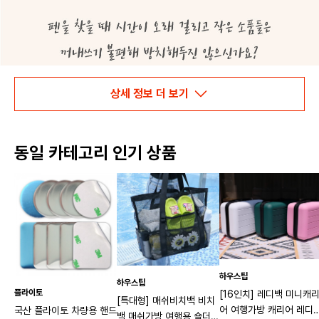
상세 정보 더 보기
동일 카테고리 인기 상품
하우스팁
하우스팁
플라이토
[16인치] 레디백 미니캐
[특대형] 매쉬비치백 비치
어 여행가방 캐리어 레디
국산 플라이토 차량용 핸드
백 매쉬가방 여행용 숄더백