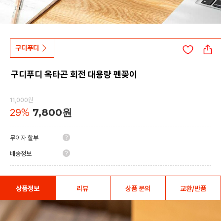
구디푸디
구디푸디 옥타곤 회전 대용량 펜꽂이
11,000원
29
%
7,800
원
무이자 할부
배송정보
상품정보
리뷰
상품 문의
교환/반품