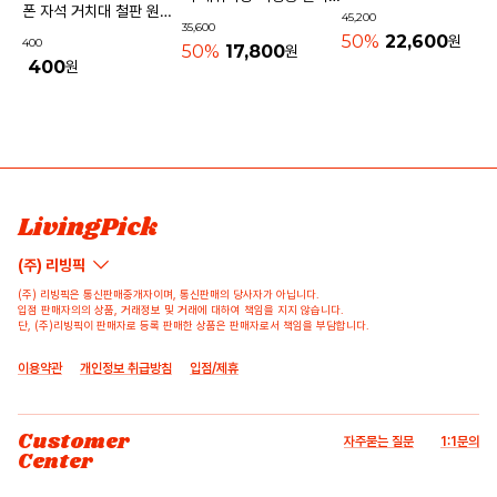
기내용가방
폰 자석 거치대 철판 원형
45,200
물놀이가방 수영가방 물빠
35,600
사각 40mm
50%
22,600
원
400
지는가방
50%
17,800
원
400
원
상품 고시 정보
리뷰쓰기
문의하기
배송/반품/교환/환불정보
등록된 리뷰가 없습니다.
등록된 문의가 없습니다.
LivingPick
(주) 리빙픽
(주) 리빙픽은 통신판매중개자이며, 통신판매의 당사자가 아닙니다.
입점 판매자의의 상품, 거래정보 및 거래에 대하여 책임을 지지 않습니다.
단, (주)리빙픽이 판매자로 등록 판매한 상품은 판매자로서 책임을 부담합니다.
이용약관
개인정보 취급방침
입점/제휴
Customer
자주묻는 질문
1:1문의
Center