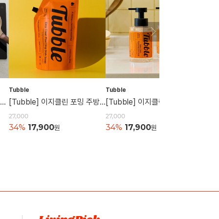
Tubble
Tubble
아소부
국산 플라이토 실리콘 에어쉴드 인덕션 매트 22cm
[Tubble] 이지클린 포밍 주방세제 (리필팩/1,000ml) 2개
[Tubble] 이지클린 포밍 주방세제 (본품/500ml) 2개
27,000
27,000
39,90
34%
17,900
34%
17,900
39,
원
원