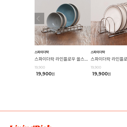
스파이더락
스파이더락
스파이더락 라인플로우 올스테인리스 304 다용도 식기 밥그릇 정리대 거치대
19,900
19,900
19,900
19,900
원
원