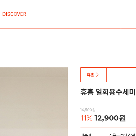
DISCOVER
휴홈
휴홈 일회용수세미 미
14,500원
11
%
12,900원
배송비
주문금액에 상관