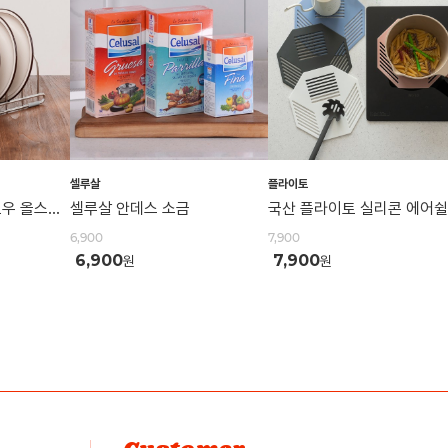
셀루살
플라이토
스파이더락 라인플로우 올스테인리스 304 다용도 그릇 접시 정리대 거치대
셀루살 안데스 소금
6,900
7,900
6,900
7,900
원
원