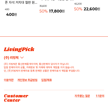
기내용가방
폰 자석 거치대 철판 원형
45,200
물놀이가방 수영가방 물빠
35,600
사각 40mm
50%
22,600
원
400
지는가방
50%
17,800
원
400
원
상품 고시 정보
리뷰쓰기
문의하기
배송/반품/교환/환불정보
등록된 리뷰가 없습니다.
등록된 문의가 없습니다.
LivingPick
(주) 리빙픽
(주) 리빙픽은 통신판매중개자이며, 통신판매의 당사자가 아닙니다.
입점 판매자의의 상품, 거래정보 및 거래에 대하여 책임을 지지 않습니다.
단, (주)리빙픽이 판매자로 등록 판매한 상품은 판매자로서 책임을 부담합니다.
이용약관
개인정보 취급방침
입점/제휴
Customer
자주묻는 질문
1:1문의
Center