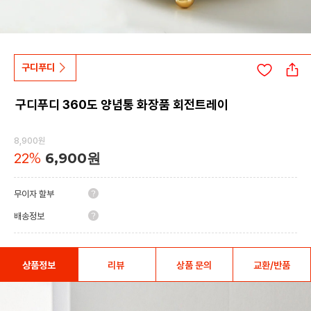
구디푸디
구디푸디 360도 양념통 화장품 회전트레이
8,900원
22
%
6,900원
무이자 할부
배송정보
상품정보
리뷰
상품 문의
교환/반품