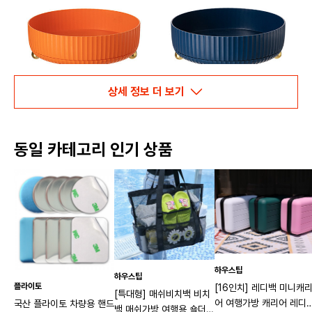
상세 정보 더 보기
동일 카테고리 인기 상품
하우스팁
하우스팁
플라이토
[16인치] 레디백 미니캐
[특대형] 매쉬비치백 비치
어 여행가방 캐리어 레디
국산 플라이토 차량용 핸드
백 매쉬가방 여행용 숄더백