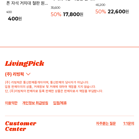
기내용가방
폰 자석 거치대 철판 원형
45,200
물놀이가방 수영가방 물빠
35,600
사각 40mm
50%
22,600
원
400
지는가방
50%
17,800
원
400
원
상품 고시 정보
리뷰쓰기
문의하기
배송/반품/교환/환불정보
등록된 리뷰가 없습니다.
등록된 문의가 없습니다.
LivingPick
(주) 리빙픽
(주) 리빙픽은 통신판매중개자이며, 통신판매의 당사자가 아닙니다.
입점 판매자의의 상품, 거래정보 및 거래에 대하여 책임을 지지 않습니다.
단, (주)리빙픽이 판매자로 등록 판매한 상품은 판매자로서 책임을 부담합니다.
이용약관
개인정보 취급방침
입점/제휴
Customer
자주묻는 질문
1:1문의
Center