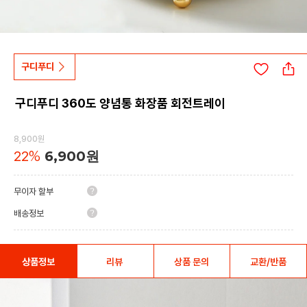
구디푸디
구디푸디 360도 양념통 화장품 회전트레이
8,900원
22
%
6,900원
무이자 할부
배송정보
상품정보
리뷰
상품 문의
교환/반품