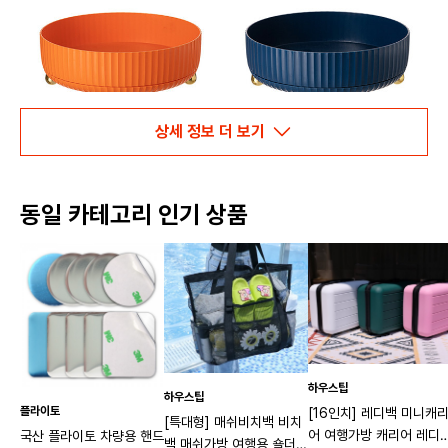
상세 정보 더 보기
동일 카테고리 인기 상품
하우스팁
하우스팁
플라이토
[16인치] 레디백 미니캐
[특대형] 매쉬비치백 비치
어 여행가방 캐리어 레디
국산 플라이토 차량용 핸드
백 매쉬가방 여행용 숄더백