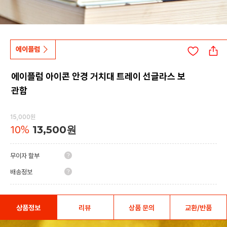
에이플럼
에이플럼 아이콘 안경 거치대 트레이 선글라스 보
관함
15,000원
10
%
13,500원
무이자 할부
배송정보
상품정보
리뷰
상품 문의
교환/반품