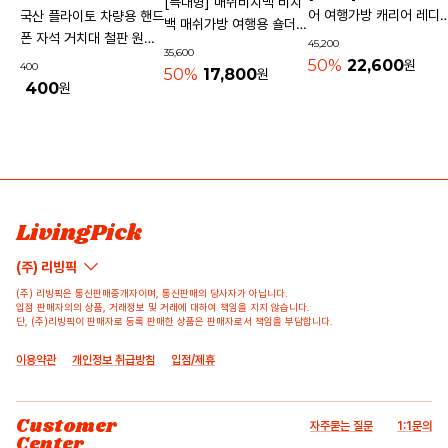
[특대형] 매쉬비치백 비치
어 여행가방 캐리어 레디
국산 플라이토 차량용 핸드
백 매쉬가방 여행용 숄더백
기내용가방
폰 자석 거치대 철판 원형
45,200
물놀이가방 수영가방 물빠
35,600
사각 40mm
50%
22,600
원
400
지는가방
50%
17,800
원
400
원
상품 고시 정보
리뷰쓰기
문의하기
배송/반품/교환/환불정보
등록된 리뷰가 없습니다.
등록된 문의가 없습니다.
LivingPick
(주) 리빙픽
(주) 리빙픽은 통신판매중개자이며, 통신판매의 당사자가 아닙니다.
입점 판매자의의 상품, 거래정보 및 거래에 대하여 책임을 지지 않습니다.
단, (주)리빙픽이 판매자로 등록 판매한 상품은 판매자로서 책임을 부담합니다.
이용약관
개인정보 취급방침
입점/제휴
Customer
자주묻는 질문
1:1문의
Center