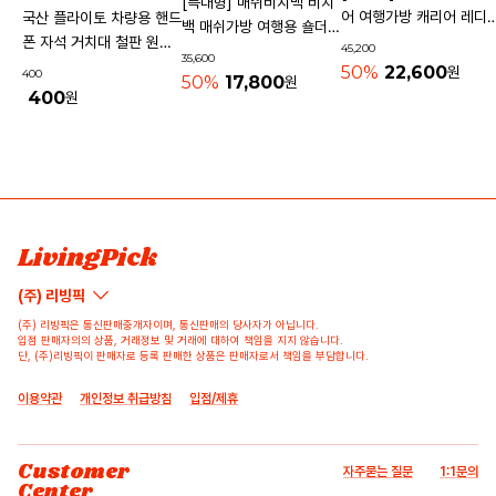
[특대형] 매쉬비치백 비치
어 여행가방 캐리어 레디
국산 플라이토 차량용 핸드
백 매쉬가방 여행용 숄더백
기내용가방
폰 자석 거치대 철판 원형
45,200
물놀이가방 수영가방 물빠
35,600
사각 40mm
50%
22,600
원
400
지는가방
50%
17,800
원
400
원
상품 고시 정보
리뷰쓰기
문의하기
배송/반품/교환/환불정보
등록된 리뷰가 없습니다.
등록된 문의가 없습니다.
LivingPick
(주) 리빙픽
(주) 리빙픽은 통신판매중개자이며, 통신판매의 당사자가 아닙니다.
입점 판매자의의 상품, 거래정보 및 거래에 대하여 책임을 지지 않습니다.
단, (주)리빙픽이 판매자로 등록 판매한 상품은 판매자로서 책임을 부담합니다.
이용약관
개인정보 취급방침
입점/제휴
Customer
자주묻는 질문
1:1문의
Center