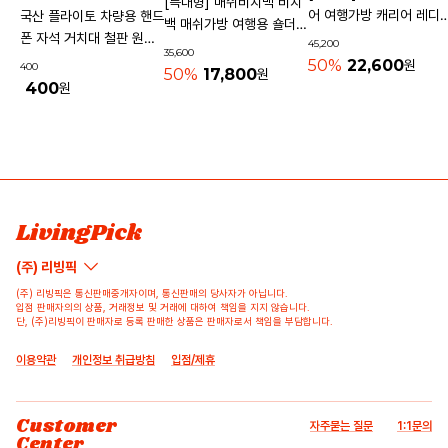
[특대형] 매쉬비치백 비치
어 여행가방 캐리어 레디
국산 플라이토 차량용 핸드
백 매쉬가방 여행용 숄더백
기내용가방
폰 자석 거치대 철판 원형
45,200
물놀이가방 수영가방 물빠
35,600
사각 40mm
50%
22,600
원
400
지는가방
50%
17,800
원
400
원
상품 고시 정보
리뷰쓰기
문의하기
배송/반품/교환/환불정보
등록된 리뷰가 없습니다.
등록된 문의가 없습니다.
LivingPick
(주) 리빙픽
(주) 리빙픽은 통신판매중개자이며, 통신판매의 당사자가 아닙니다.
입점 판매자의의 상품, 거래정보 및 거래에 대하여 책임을 지지 않습니다.
단, (주)리빙픽이 판매자로 등록 판매한 상품은 판매자로서 책임을 부담합니다.
이용약관
개인정보 취급방침
입점/제휴
Customer
자주묻는 질문
1:1문의
Center