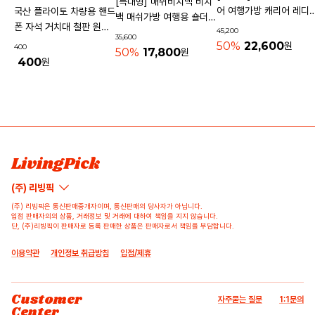
[특대형] 매쉬비치백 비치
어 여행가방 캐리어 레디
국산 플라이토 차량용 핸드
백 매쉬가방 여행용 숄더백
기내용가방
폰 자석 거치대 철판 원형
45,200
물놀이가방 수영가방 물빠
35,600
사각 40mm
50%
22,600
원
400
지는가방
50%
17,800
원
400
원
상품 고시 정보
리뷰쓰기
문의하기
배송/반품/교환/환불정보
등록된 리뷰가 없습니다.
등록된 문의가 없습니다.
LivingPick
(주) 리빙픽
(주) 리빙픽은 통신판매중개자이며, 통신판매의 당사자가 아닙니다.
입점 판매자의의 상품, 거래정보 및 거래에 대하여 책임을 지지 않습니다.
단, (주)리빙픽이 판매자로 등록 판매한 상품은 판매자로서 책임을 부담합니다.
이용약관
개인정보 취급방침
입점/제휴
Customer
자주묻는 질문
1:1문의
Center