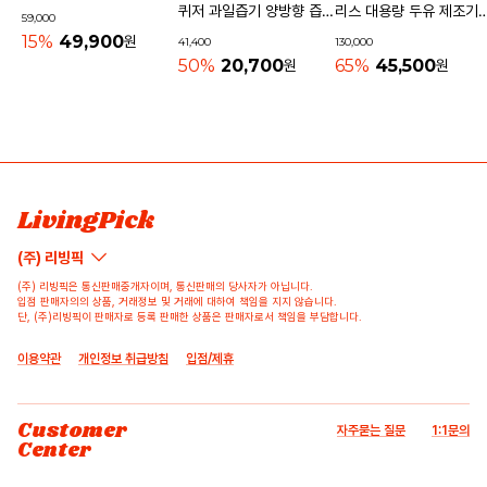
퀴저 과일즙기 양방향 즙짜
리스 대용량 두유 제조기
59,000
개 홈카페 가정용 미니 착
1.2L VK-D1500S
15%
49,900
원
41,400
130,000
즙기
50%
20,700
65%
45,500
원
원
상품 고시 정보
리뷰쓰기
문의하기
배송/반품/교환/환불정보
등록된 리뷰가 없습니다.
등록된 문의가 없습니다.
LivingPick
(주) 리빙픽
(주) 리빙픽은 통신판매중개자이며, 통신판매의 당사자가 아닙니다.
입점 판매자의의 상품, 거래정보 및 거래에 대하여 책임을 지지 않습니다.
단, (주)리빙픽이 판매자로 등록 판매한 상품은 판매자로서 책임을 부담합니다.
이용약관
개인정보 취급방침
입점/제휴
Customer
자주묻는 질문
1:1문의
Center