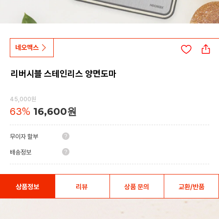
네오맥스
리버시블 스테인리스 양면도마
45,000원
63
%
16,600
원
무이자 할부
배송정보
상품정보
리뷰
상품 문의
교환/반품