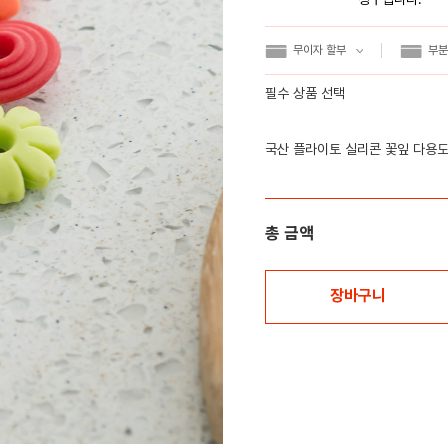
무이자 할부
부분
필수 상품 선택
국산 플라이토 실리콘 꽃잎 다용도
총 금액
장바구니