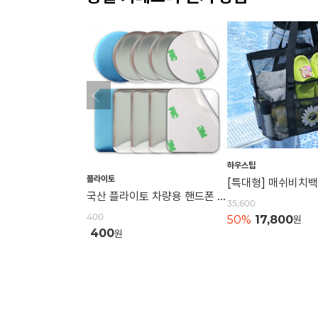
하우스팁
플라이토
국산 플라이토 차량용 핸드폰 자석 거치대 철판 원형 사각 40mm
35,600
400
50%
17,800
원
400
원