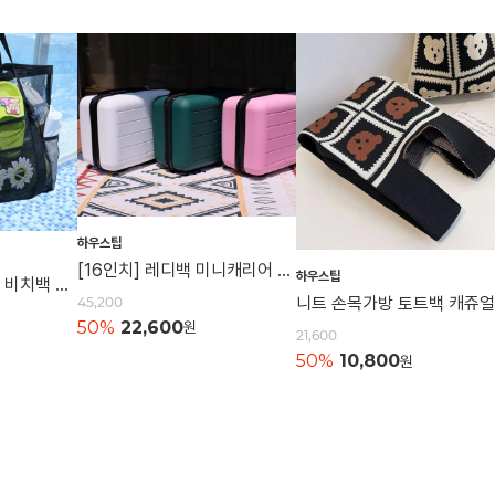
하우스팁
[16인치] 레디백 미니캐리어 여행가방 캐리어 레디백 기내용가방
하우스팁
[특대형] 매쉬비치백 비치백 매쉬가방 여행용 숄더백 물놀이가방 수영가방 물빠지는가방
45,200
50%
22,600
원
21,600
50%
10,800
원