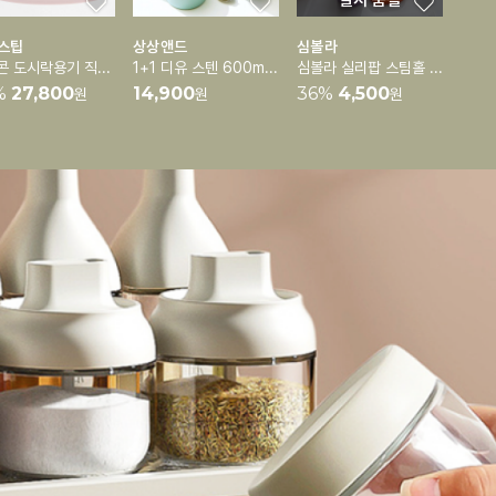
일시 품절
스팁
상상앤드
심볼라
실리콘 도시락용기 직장인 도시락통 런치박스 [3단분리가능]
1+1 디유 스텐 600ml 보온보냉 도시락통 죽통(스푼포함)
심볼라 실리팝 스팀홀 실리콘 팩 용기 모음전
%
27,800
14,900
36
%
4,500
원
원
원