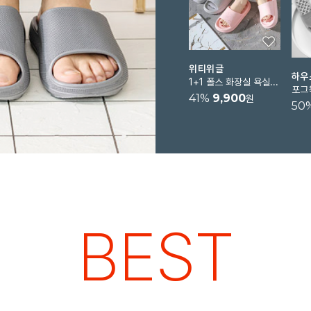
위티위글
하우
1+1 폴스 화장실 욕실 슬리퍼 미끄럼방지 욕실화
41
%
9,900
원
50
BEST