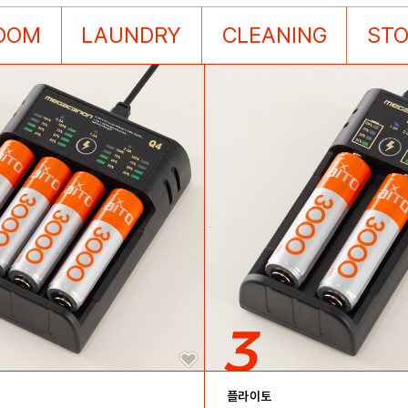
OOM
LAUNDRY
CLEANING
ST
플라이토