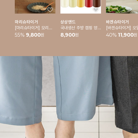
마리슈타이거
상상앤드
바겐슈타이거
[마리슈타이거] 모리노 후추 깨갈이 그라인더
국내생산 주방 캠핑 양념통 밀폐 소스통 5p 세트
55
%
9,800
8,900
40
%
11,900
원
원
원