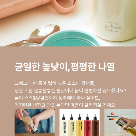
균일한 높낮이,평평한 나열
그때그때 빈 통에 털어 넣은 소스나 양념들,
냉장고 안 울퉁불퉁한 높낮이에 눈이 불편하진 않으셨나요?
굳이 소스&양념통까지 정리해야 하나 싶어도,
가지런한 냉장고 안을 본다면 마음이 달라지실 거예요.