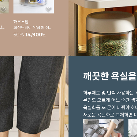
하우스팁
[바겐슈타이거] 오일스프레이 1p
회전트레이 양념통 정리대 냉장고정리 트레이 주방정리
50
%
14,900
원
깨끗한 욕실을
하루에도 몇 번씩 사용하는 
본인도 모르게 어느 순간 
욕실화를 또 굳이 바꿔야 하
새로운 욕실화로 교체하면 