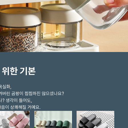
 위한 기본
욕실화,
생겨버린 곰팡이 찝찝하진 않으셨나요?
나? 생각이 들어도,
마음이 상쾌해질 거예요.