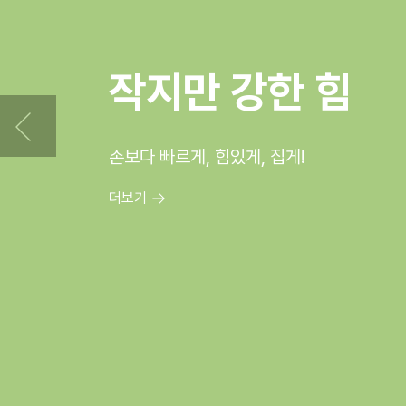
칼 말고
가위
잘 썰리는 가위 세트
더보기