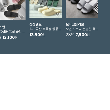
상상앤드
모나코올리브
스팁
1+1 국산 무독성 쌍둥이 욕실화
모던 노르딕 논슬립 욕실화
포그욕실화 욕실 슬리퍼 화장실슬리퍼 미끄럼방지 물빠짐신발 발등낮은욕실화 층간소음방지
13,900
28
%
7,900
원
원
%
12,100
원