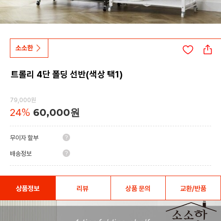
소소한
트롤리 4단 폴딩 선반(색상 택1)
79,000원
24
%
60,000원
무이자 할부
배송정보
상품정보
리뷰
상품 문의
교환/반품