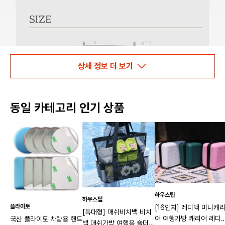
상세 정보 더 보기
동일 카테고리 인기 상품
하우스팁
하우스팁
플라이토
[16인치] 레디백 미니캐
[특대형] 매쉬비치백 비치
어 여행가방 캐리어 레디
국산 플라이토 차량용 핸드
백 매쉬가방 여행용 숄더백