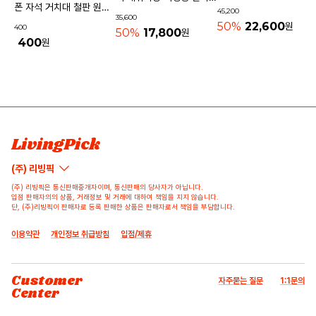
기내용가방
폰 자석 거치대 철판 원형
45,200
물놀이가방 수영가방 물빠
35,600
사각 40mm
50%
22,600
원
400
지는가방
50%
17,800
원
400
원
상품 고시 정보
리뷰쓰기
문의하기
배송/반품/교환/환불정보
등록된 리뷰가 없습니다.
등록된 문의가 없습니다.
LivingPick
(주) 리빙픽
(주) 리빙픽은 통신판매중개자이며, 통신판매의 당사자가 아닙니다.
입점 판매자의의 상품, 거래정보 및 거래에 대하여 책임을 지지 않습니다.
단, (주)리빙픽이 판매자로 등록 판매한 상품은 판매자로서 책임을 부담합니다.
이용약관
개인정보 취급방침
입점/제휴
Customer
자주묻는 질문
1:1문의
Center