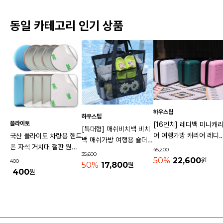
동일 카테고리 인기 상품
하우스팁
하우스팁
플라이토
[16인치] 레디백 미니캐
[특대형] 매쉬비치백 비치
어 여행가방 캐리어 레디
국산 플라이토 차량용 핸드
백 매쉬가방 여행용 숄더백
기내용가방
폰 자석 거치대 철판 원형
45,200
물놀이가방 수영가방 물빠
35,600
사각 40mm
50%
22,600
원
400
지는가방
50%
17,800
원
400
원
상품 고시 정보
리뷰쓰기
문의하기
배송/반품/교환/환불정보