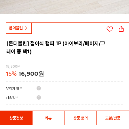
론더블린
[론더블린] 접이식 햄퍼 1P (아이보리/베이지/그
레이 중 택1)
19,900원
15
%
16,900원
무이자 할부
배송정보
상품정보
리뷰
상품 문의
교환/반품
상세 정보 더 보기