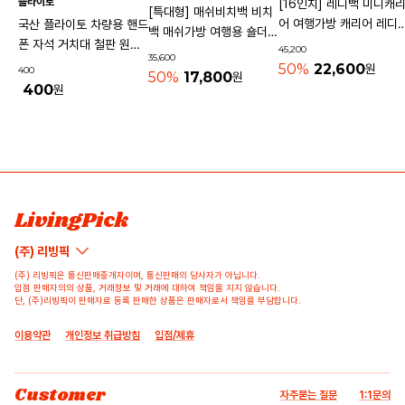
플라이토
[16인치] 레디백 미니캐
[특대형] 매쉬비치백 비치
어 여행가방 캐리어 레디
국산 플라이토 차량용 핸드
백 매쉬가방 여행용 숄더백
기내용가방
폰 자석 거치대 철판 원형
45,200
물놀이가방 수영가방 물빠
35,600
사각 40mm
50%
22,600
원
400
지는가방
50%
17,800
원
400
원
배송/반품/교환/환불정보
리뷰쓰기
문의하기
등록된 리뷰가 없습니다.
등록된 문의가 없습니다.
LivingPick
(주) 리빙픽
(주) 리빙픽은 통신판매중개자이며, 통신판매의 당사자가 아닙니다.
입점 판매자의의 상품, 거래정보 및 거래에 대하여 책임을 지지 않습니다.
단, (주)리빙픽이 판매자로 등록 판매한 상품은 판매자로서 책임을 부담합니다.
이용약관
개인정보 취급방침
입점/제휴
Customer
자주묻는 질문
1:1문의