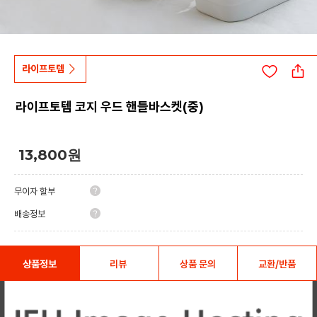
라이프토템
라이프토템 코지 우드 핸들바스켓(중)
13,800
원
무이자 할부
배송정보
상품정보
리뷰
상품 문의
교환/반품