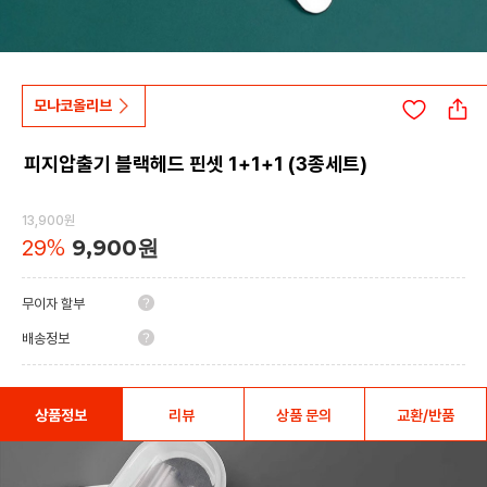
모나코올리브
피지압출기 블랙헤드 핀셋 1+1+1 (3종세트)
13,900원
29
%
9,900원
무이자 할부
배송정보
상품정보
리뷰
상품 문의
교환/반품