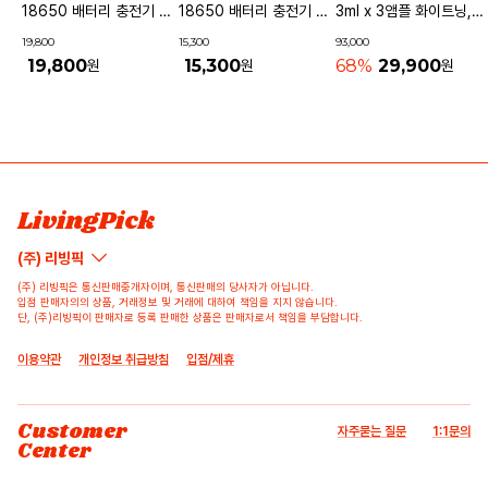
18650 배터리 충전기 4
18650 배터리 충전기 2
3ml x 3앰플 화이트닝,퍼
구
구
밍앤리프팅,안티링클
19,800
15,300
93,000
19,800
15,300
68%
29,900
원
원
원
상품 고시 정보
리뷰쓰기
문의하기
배송/반품/교환/환불정보
등록된 리뷰가 없습니다.
등록된 문의가 없습니다.
LivingPick
(주) 리빙픽
(주) 리빙픽은 통신판매중개자이며, 통신판매의 당사자가 아닙니다.
입점 판매자의의 상품, 거래정보 및 거래에 대하여 책임을 지지 않습니다.
단, (주)리빙픽이 판매자로 등록 판매한 상품은 판매자로서 책임을 부담합니다.
이용약관
개인정보 취급방침
입점/제휴
Customer
자주묻는 질문
1:1문의
Center