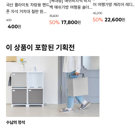
[특대형] 매쉬비치백 비치
어 여행가방 캐리어 레디
국산 플라이토 차량용 핸드
백 매쉬가방 여행용 숄더백
기내용가방
폰 자석 거치대 철판 원형
45,200
물놀이가방 수영가방 물빠
35,600
사각 40mm
50%
22,600
원
400
지는가방
50%
17,800
원
400
원
이 상품이 포함된 기획전
수납의 정석
배송/반품/교환/환불정보