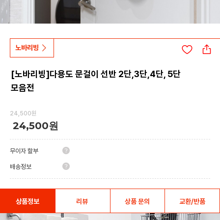
노바리빙
[노바리빙]다용도 문걸이 선반 2단,3단,4단, 5단
모음전
24,500원
24,500원
무이자 할부
배송정보
상품정보
리뷰
상품 문의
교환/반품