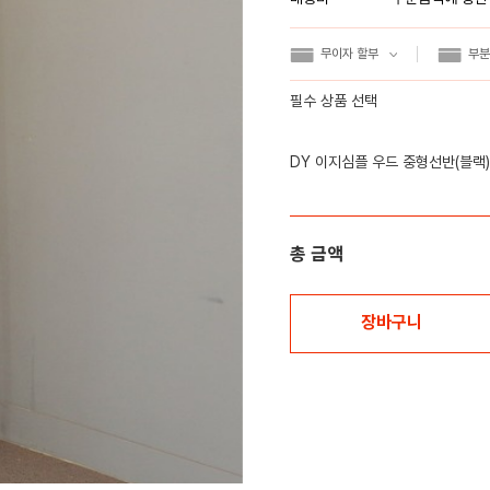
무이자 할부
부분
필수 상품 선택
DY 이지심플 우드 중형선반(블랙)
총 금액
장바구니