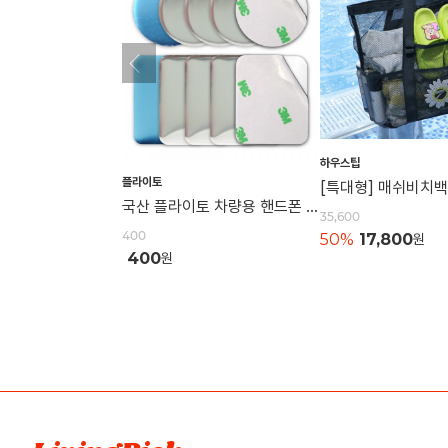
하우스팁
플라이토
국산 플라이토 차량용 핸드폰 자석 거치대 철판 원형 사각 40mm
35,600
400
50%
17,800
원
400
원