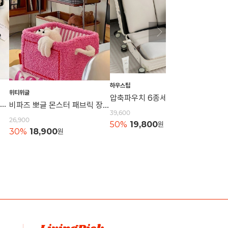
하우스팁
위티위글
하우스
압축파우치 6종세트 캐리어파우치 정리백 의류보관 압축백 이너백 정리용품보관
니트 손목가방 토트백 캐쥬얼가방 니트백 묶는가방 데일리백 손가방 캔버스백 에코백
비파즈 뽀글 몬스터 패브릭 장난감 수납함 보관함
39,600
26,900
21,60
50%
19,800
원
30%
18,900
원
50%