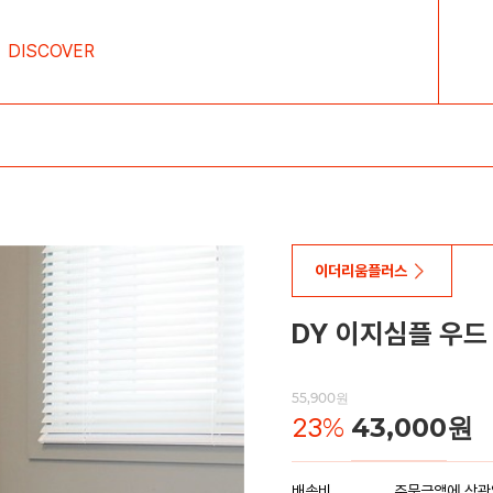
DISCOVER
이더리움플러스
DY 이지심플 우드
55,900원
23
%
43,000
원
배송비
주문금액에 상관없