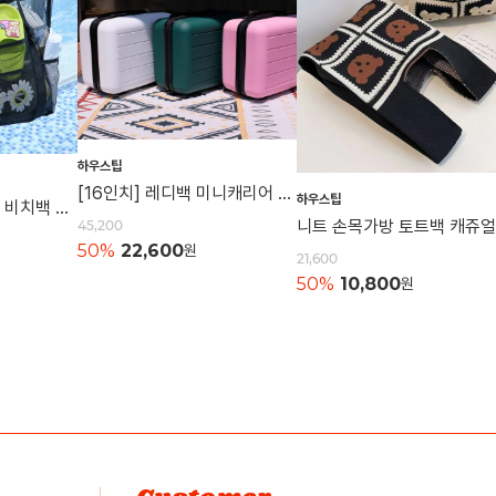
하우스팁
[16인치] 레디백 미니캐리어 여행가방 캐리어 레디백 기내용가방
하우스팁
[특대형] 매쉬비치백 비치백 매쉬가방 여행용 숄더백 물놀이가방 수영가방 물빠지는가방
45,200
50%
22,600
원
21,600
50%
10,800
원