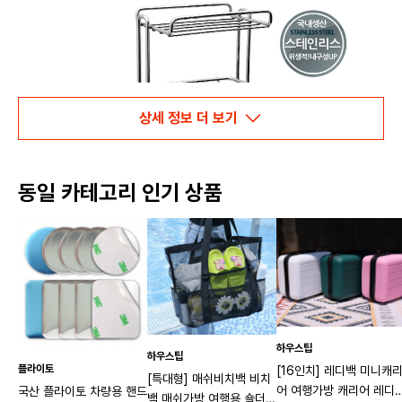
상세 정보 더 보기
동일 카테고리 인기 상품
하우스팁
하우스팁
플라이토
[16인치] 레디백 미니캐
[특대형] 매쉬비치백 비치
어 여행가방 캐리어 레디
국산 플라이토 차량용 핸드
백 매쉬가방 여행용 숄더백