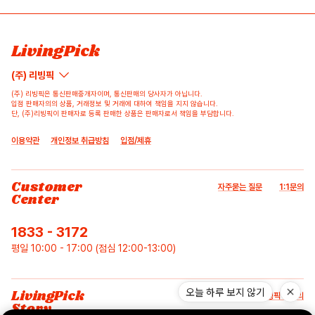
배송/반품/교환/환불정보
등록된 리뷰가 없습니다.
등록된 문의가 없습니다.
LivingPick
(주) 리빙픽
(주) 리빙픽은 통신판매중개자이며, 통신판매의 당사자가 아닙니다.
입점 판매자의의 상품, 거래정보 및 거래에 대하여 책임을 지지 않습니다.
단, (주)리빙픽이 판매자로 등록 판매한 상품은 판매자로서 책임을 부담합니다.
이용약관
개인정보 취급방침
입점/제휴
Customer
자주묻는 질문
1:1문의
Center
1833 - 3172
평일 10:00 - 17:00 (점심 12:00-13:00)
오늘 하루 보지 않기
LivingPick
리빙픽 스토리
Story