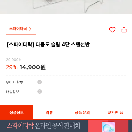
스파이더락
[스파이더락] 다용도 슬림 4단 스텐선반
20,900원
29
%
14,900원
무이자 할부
배송정보
상품정보
리뷰
상품 문의
교환/반품