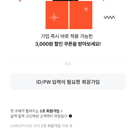
만 14세 이상입니다.
* 만14세 미만은 가입이 불가합니다
전체동의
이용약관
개인정보 수집·이용안내
개인정보 제3자 제공
마케팅 수신동의
(
이메일
SMS
)
ID/PW 입력이 필요한 회원가입
쇼핑몰에서 제공하는 신상품 소식/ 할인쿠폰을 무상으로 보내드립니다!
단, 상품 구매 정보는 수신동의 여부 관계없이 발송됩니다.
제공 동의를 하지 않으셔도 서비스 이용에는 문제가 없습니다.
첫 구매가 빨라지는
1초 회원가입
⚡️
살까 말까 고민하던 고객까지 막힘없이
회원가입
LIVINGPICK도 이미
1초 회원가입
사용 중
이용약관