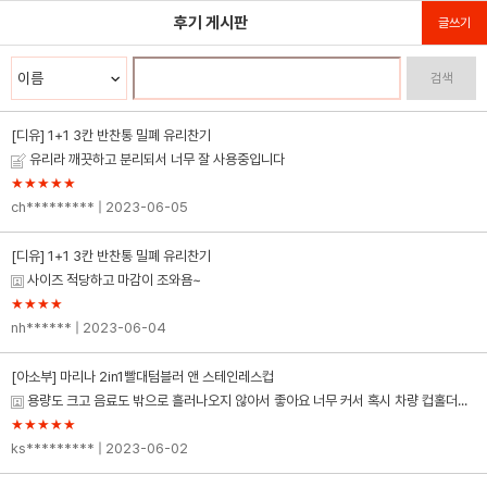
후기 게시판
글쓰기
검색
[디유] 1+1 3칸 반찬통 밀폐 유리찬기
유리라 깨끗하고 분리되서 너무 잘 사용중입니다
★★★★★
ch*********
| 2023-06-05
[디유] 1+1 3칸 반찬통 밀폐 유리찬기
사이즈 적당하고 마감이 조와욤~
★★★★
nh******
| 2023-06-04
[아소부] 마리나 2in1빨대텀블러 앤 스테인레스컵
용량도 크고 음료도 밖으로 흘러나오지 않아서 좋아요 너무 커서 혹시 차량 컵홀더에 안
★★★★★
ks*********
| 2023-06-02