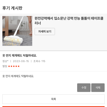
후기 게시판
완전강력해서 입소문난 강력 만능 돌돌이 테이프클
리너
자세히 보기
옷 먼지 제게에도 탁월하네요.
정상*
|
2023-06-15
|
조회수 115
별점
★★★★★
옷 먼지 제게에도 탁월하네요.
수정
삭제
목록