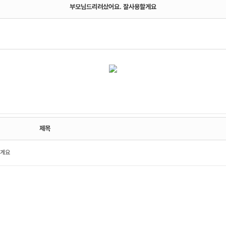
부모님드리려샀어요. 잘사용할게요
제목
할게요