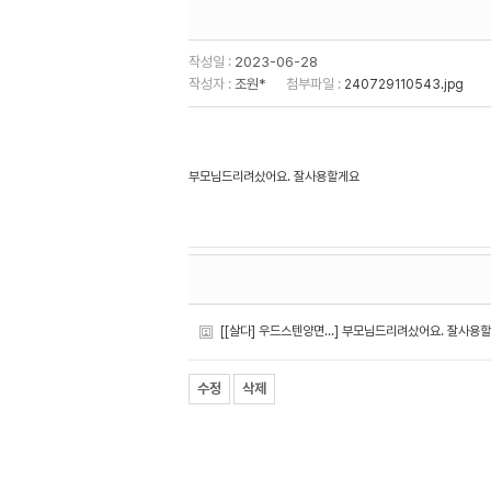
작성일 :
2023-06-28
작성자 :
조원*
첨부파일 :
240729110543.jpg
부모님드리려샀어요. 잘사용할게요
[[살다] 우드스텐양면...]
부모님드리려샀어요. 잘사용
수정
삭제