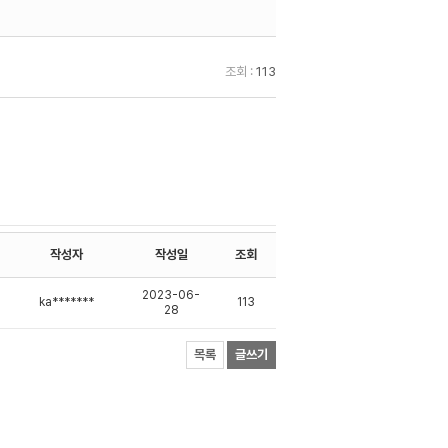
조회 :
113
작성자
작성일
조회
2023-06-
ka*******
113
28
목록
글쓰기