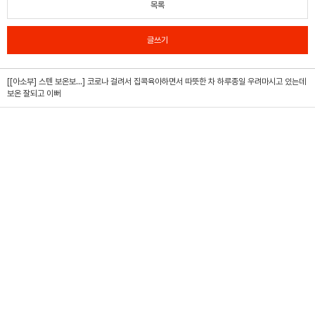
목록
글쓰기
[[아소부] 스텐 보온보...]
코로나 걸려서 집콕육아하면서 따뜻한 차 하루종일 우려마시고 있는데
보온 잘되고 이뻐