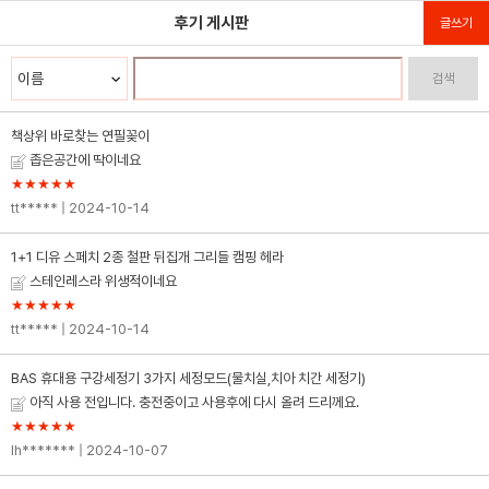
후기 게시판
글쓰기
검색
책상위 바로찾는 연필꽂이
좁은공간에 딱이네요
★★★★★
tt*****
| 2024-10-14
1+1 디유 스페치 2종 철판 뒤집개 그리들 캠핑 헤라
스테인레스라 위생적이네요
★★★★★
tt*****
| 2024-10-14
BAS 휴대용 구강세정기 3가지 세정모드(물치실,치아 치간 세정기)
아직 사용 전입니다. 충전중이고 사용후에 다시 올려 드리께요.
★★★★★
lh*******
| 2024-10-07