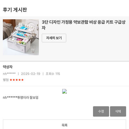
후기 게시판
3단 디자인 가정용 약보관함 비상 응급 키트 구급상
자
자세히 보기
약상자
nh******
|
2025-02-19
|
조회수 115
별점
★★★★★
nh******투명이라 잘보임
수정
삭제
목록