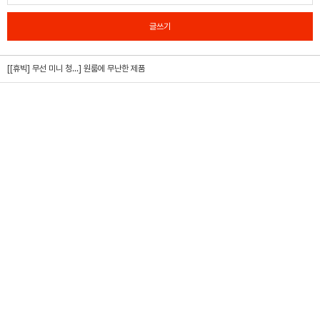
글쓰기
[[휴빅] 무선 미니 청...]
원룸에 무난한 제품