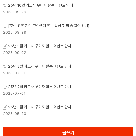
25년 10월 카드사 무이자 할부 이벤트 안내
2025-09-29
[추석 연휴 기간 고객센터 휴무 일정 및 배송 일정 안내]
2025-09-29
25년 9월 카드사 무이자 할부 이벤트 안내
2025-09-02
25년 8월 카드사 무이자 할부 이벤트 안내
2025-07-31
25년 7월 카드사 무이자 할부 이벤트 안내
2025-07-01
25년 6월 카드사 무이자 할부 이벤트 안내
2025-05-30
글쓰기