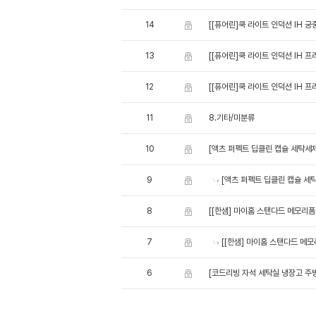
14
[[퓨어린]쿡 라이트 인덕션 IH 궁
13
[[퓨어린]쿡 라이트 인덕션 IH 
12
[[퓨어린]쿡 라이트 인덕션 IH 
11
8.기타/미분류
10
[액츠 퍼펙트 딥클린 캡슐 세탁세제 2
9
[액츠 퍼펙트 딥클린 캡슐 세탁세
8
[[한샘] 마이홈 스탠다드 메모리폼 
7
[[한샘] 마이홈 스탠다드 메모
6
[코드리빙 자석 세탁실 냉장고 주방