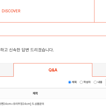
DISCOVER
하고 신속한 답변 드리겠습니다.
Q&A
제목
작성자
내용
제목
궁중팬24cm+유리뚜껑24cm]
5.상품문의