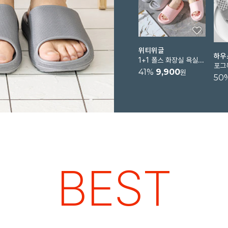
위티위글
하우
1+1 폴스 화장실 욕실 슬리퍼 미끄럼방지 욕실화
41
%
9,900
원
50
BEST