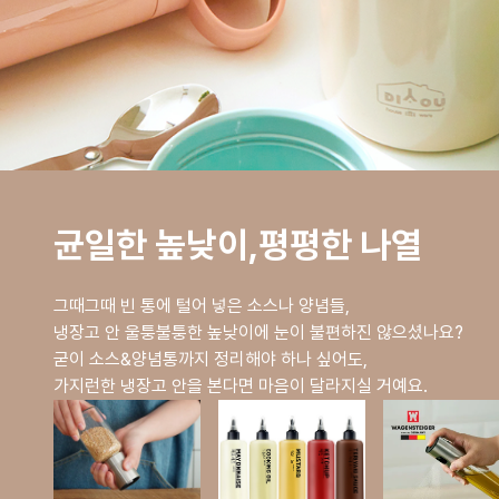
균일한 높낮이,평평한 나열
그때그때 빈 통에 털어 넣은 소스나 양념들,
냉장고 안 울퉁불퉁한 높낮이에 눈이 불편하진 않으셨나요?
굳이 소스&양념통까지 정리해야 하나 싶어도,
가지런한 냉장고 안을 본다면 마음이 달라지실 거예요.