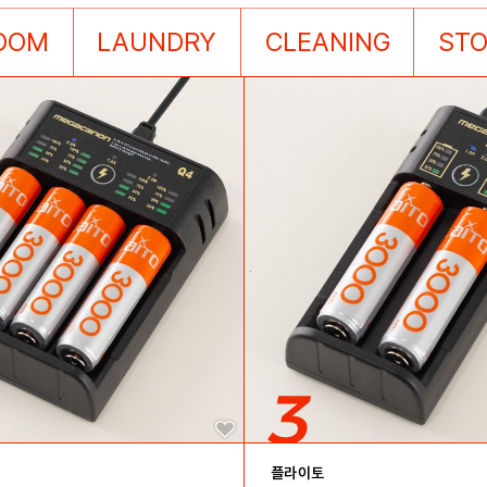
OOM
LAUNDRY
CLEANING
ST
플라이토