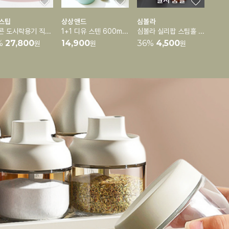
일시 품절
스팁
상상앤드
심볼라
실리콘 도시락용기 직장인 도시락통 런치박스 [3단분리가능]
1+1 디유 스텐 600ml 보온보냉 도시락통 죽통(스푼포함)
심볼라 실리팝 스팀홀 실리콘 팩 용기 모음전
%
27,800
14,900
36
%
4,500
원
원
원