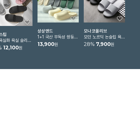
상상앤드
모나코올리브
스팁
1+1 국산 무독성 쌍둥이 욕실화
모던 노르딕 논슬립 욕실화
포그욕실화 욕실 슬리퍼 화장실슬리퍼 미끄럼방지 물빠짐신발 발등낮은욕실화 층간소음방지
13,900
28
%
7,900
원
원
%
12,100
원