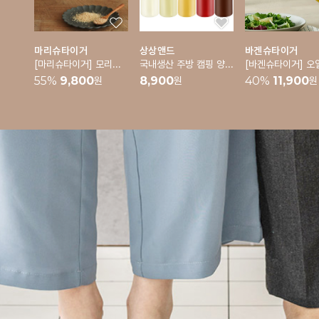
마리슈타이거
상상앤드
바겐슈타이거
[마리슈타이거] 모리노 후추 깨갈이 그라인더
국내생산 주방 캠핑 양념통 밀폐 소스통 5p 세트
55
%
9,800
8,900
40
%
11,900
원
원
원