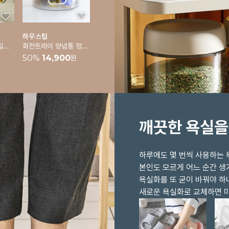
하우스팁
[바겐슈타이거] 오일스프레이 1p
회전트레이 양념통 정리대 냉장고정리 트레이 주방정리
50
%
14,900
원
깨끗한 욕실을
하루에도 몇 번씩 사용하는 
본인도 모르게 어느 순간 
욕실화를 또 굳이 바꿔야 하
새로운 욕실화로 교체하면 