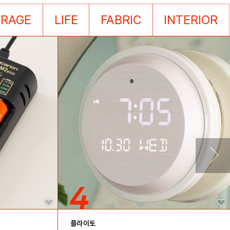
ORAGE
LIFE
FABRIC
INTERIOR
플라이토