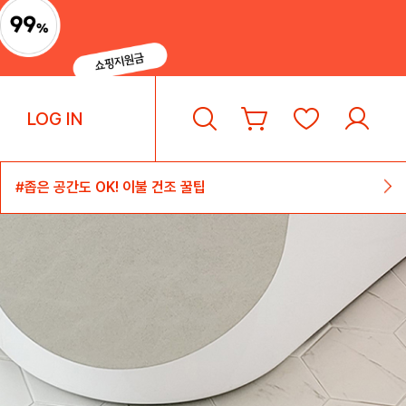
LOG IN
#흐트러짐 없는 서랍 속 옷 정리 팁
#좁은 공간도 OK! 이불 건조 꿀팁