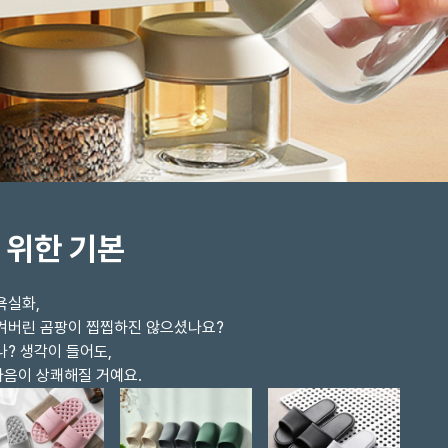
 위한 기본
욕실화,
생겨버린 곰팡이 찝찝하진 않으셨나요?
나? 생각이 들어도,
마음이 상쾌해질 거예요.